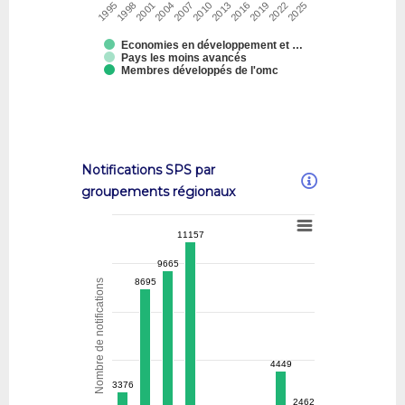
1995
1998
2001
2004
2007
2010
2013
2016
2019
2022
2025
Economies en développement et …
Pays les moins avancés
Membres développés de l'omc
Notifications SPS par
groupements régionaux
11157
11157
9665
9665
8695
8695
Nombre de notifications
4449
4449
3376
3376
2462
2462