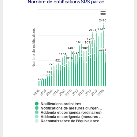
Nombre de notifications SPS par an
2496
2496
2147
2147
Nombre de notifications
2121
2121
1762
1762
1633
1633
1631
1631
1407
1407
1392
1392
1333
1333
1217
1217
1154
1154
1016
1016
921
921
776
776
468
468
336
336
198
198
1995
1998
2001
2004
2007
2010
2013
2016
2019
2022
2025
Notifications ordinaires
Notifications de mesures d'urgen…
Addenda et corrigenda (ordinaires)
Addenda et corrigenda (mesures …
Reconnaissance de l'équivalence