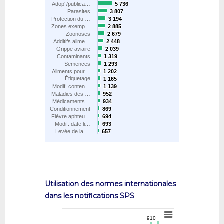
Adop°/publica…
5 736
5 736
Parasites
3 807
3 807
Protection du …
3 194
3 194
Zones exemp…
2 885
2 885
Zoonoses
2 679
2 679
Additifs alime…
2 448
2 448
Grippe aviaire
2 039
2 039
Contaminants
1 319
1 319
Semences
1 293
1 293
Aliments pour…
1 202
1 202
Étiquetage
1 165
1 165
Modif. conten…
1 139
1 139
Maladies des …
952
952
Médicaments…
934
934
Conditionnement
869
869
Fièvre aphteu…
694
694
Modif. date li…
693
693
Levée de la …
657
657
Utilisation des normes internationales
dans les notifications SPS
910
910