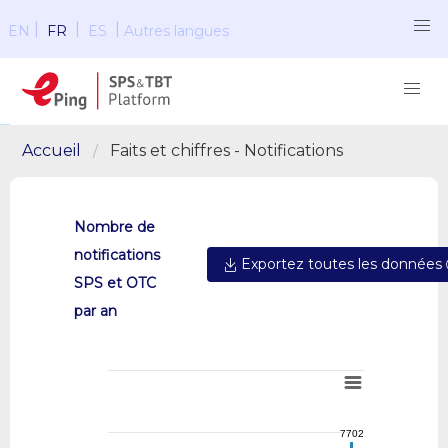
|
|
|
EN
FR
ES
Autres langues
Accueil
Faits et chiffres - Notifications
Nombre de
notifications
Exportez toutes les données
SPS et OTC
par an
7702
7702